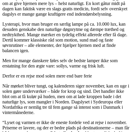
om at give hjernen mere lys – helst naturligt. En kort gåtur midt på
dagen kan faktisk være en slags gratis medicin, fordi selv overskyet
dagslys er mange gange kraftigere end indendørsbelysning.
Lysterapi, hvor man bruger en særlig lampe på ca. 10.000 lux, kan
desuden genskabe den naturlige døgnrytme og dæmpe træthed og
nedtrykthed. Mange mærker en tydelig effekt allerede efter få dage.
Dertil kommer klassiske råd som motion, sund mad og faste
søvnrutiner – alle elementer, der hjælper hjernen med at finde
balancen igen.
Men for mange danskere føles selv de bedste lamper ikke som
erstatning for den ægte vare: sollys, varme og frisk luft.
Derfor er en rejse mod solen mere end bare ferie
Når mørket bliver tungt, og kalenderen siger november, kan en uge i
solen gøre underværker – både for krop og sind. Det handler ikke
blot om at få kulør på huden, men om at lade kroppen bade i det
naturlige lys, som mangler i Norden. Dagslyset i Sydeuropa eller
Nordafrika er nemlig tre til fem gange så intenst som i Danmark i
vintermånederne.
“Lyset og varmen er ikke de eneste fordele ved at rejse i november.
Priserne er lavere, og der er bedre plads på destinationerne – man får