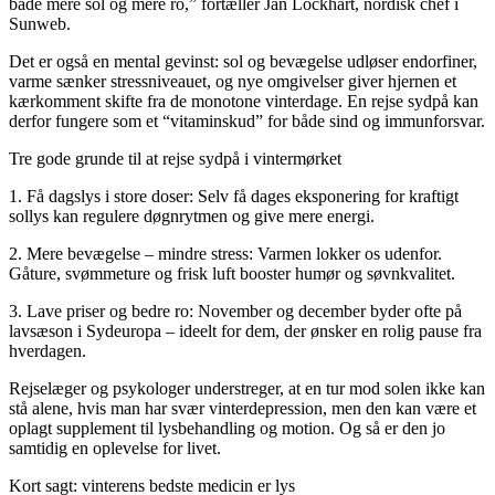
både mere sol og mere ro,” fortæller Jan Lockhart, nordisk chef i
Sunweb.
Det er også en mental gevinst: sol og bevægelse udløser endorfiner,
varme sænker stressniveauet, og nye omgivelser giver hjernen et
kærkomment skifte fra de monotone vinterdage. En rejse sydpå kan
derfor fungere som et “vitaminskud” for både sind og immunforsvar.
Tre gode grunde til at rejse sydpå i vintermørket
1. Få dagslys i store doser: Selv få dages eksponering for kraftigt
sollys kan regulere døgnrytmen og give mere energi.
2. Mere bevægelse – mindre stress: Varmen lokker os udenfor.
Gåture, svømmeture og frisk luft booster humør og søvnkvalitet.
3. Lave priser og bedre ro: November og december byder ofte på
lavsæson i Sydeuropa – ideelt for dem, der ønsker en rolig pause fra
hverdagen.
Rejselæger og psykologer understreger, at en tur mod solen ikke kan
stå alene, hvis man har svær vinterdepression, men den kan være et
oplagt supplement til lysbehandling og motion. Og så er den jo
samtidig en oplevelse for livet.
Kort sagt: vinterens bedste medicin er lys