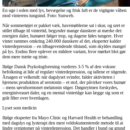
En uge i solen med lys, bevægelse og frisk luft er de vigtigste våben
mod vinterens tungsind. Foto: Sunweb.
Når sommertøjet er pakket væk, havemøblerne sat i skur, og uret er
stillet tilbage til vintertid, begynder mange danskere at mærke det:
energien daler, humøret følger trop, og dagene føles tungere. Hver
vinter rammes omkring 240.000 danskere af det, eksperter kalder
vinterdepression – en tilbagevendende tilstand, som skyldes mangel
på lys. Endnu flere oplever en mildere variant, hvor mørket blot gør
dem mere trætte og triste.
Ifølge Dansk Psykologforening vurderes 3-5 % af den voksne
befolkning at lide af regulær vinterdepression, og tallene er stigende.
Årsagen er velkendt: når dagslyset svinder, falder aktiviteten i
hjernens produktion af serotonin – et stof, der påvirker vores humør
– mens søvnhormonet melatonin stiger. Døgnrytmen forskydes,
energiniveauet daler, og en mental vintertåge kan lægge sig som et
gråt filter over hverdagen.
Lyset som medicin
Ifølge eksperter fra Mayo Clinic og Harvard Health er behandling
med dagslys og lysterapi den mest veldokumenterede metode til at
lindre symptomer på vinterdepression. Det handler i bund og grund