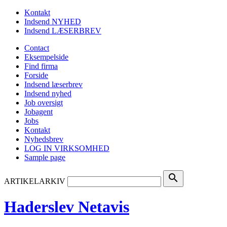
Kontakt
Indsend NYHED
Indsend LÆSERBREV
Contact
Eksempelside
Find firma
Forside
Indsend læserbrev
Indsend nyhed
Job oversigt
Jobagent
Jobs
Kontakt
Nyhedsbrev
LOG IN VIRKSOMHED
Sample page
search
ARTIKELARKIV
Haderslev Netavis