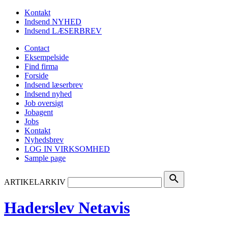
Kontakt
Indsend NYHED
Indsend LÆSERBREV
Contact
Eksempelside
Find firma
Forside
Indsend læserbrev
Indsend nyhed
Job oversigt
Jobagent
Jobs
Kontakt
Nyhedsbrev
LOG IN VIRKSOMHED
Sample page
search
ARTIKELARKIV
Haderslev Netavis