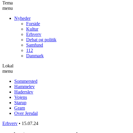
Tema
menu
Nyheder
Forside
Kultur
Erhverv
Debat og politik
Samfund
112
Danmark
Lokal
menu
Sommersted
Hammelev
Haderslev
Vojens
Starup
Gram
Over Jersdal
Erhverv
•
15.07.24