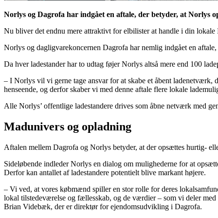
Norlys og Dagrofa har indgået en aftale, der betyder, at Norlys op
Nu bliver det endnu mere attraktivt for elbilister at handle i din l
Norlys og dagligvarekoncernen Dagrofa har nemlig indgået en aftale, d
Da hver ladestander har to udtag føjer Norlys altså mere end 100 lade
– I Norlys vil vi gerne tage ansvar for at skabe et åbent ladenetværk, d
henseende, og derfor skaber vi med denne aftale flere lokale lademulighe
Alle Norlys’ offentlige ladestandere drives som åbne netværk med genne
Madunivers og opladning
Aftalen mellem Dagrofa og Norlys betyder, at der opsættes hurtig- e
Sideløbende indleder Norlys en dialog om mulighederne for at opsæ
Derfor kan antallet af ladestandere potentielt blive markant højere.
– Vi ved, at vores købmænd spiller en stor rolle for deres lokalsamfund,
lokal tilstedeværelse og fællesskab, og de værdier – som vi deler med 
Brian Videbæk, der er direktør for ejendomsudvikling i Dagrofa.