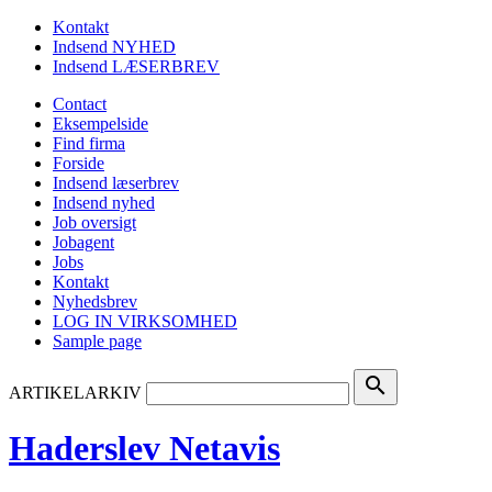
Kontakt
Indsend NYHED
Indsend LÆSERBREV
Contact
Eksempelside
Find firma
Forside
Indsend læserbrev
Indsend nyhed
Job oversigt
Jobagent
Jobs
Kontakt
Nyhedsbrev
LOG IN VIRKSOMHED
Sample page
search
ARTIKELARKIV
Haderslev Netavis