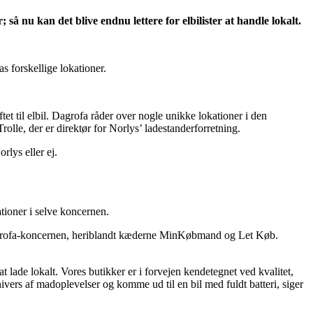
å nu kan det blive endnu lettere for elbilister at handle lokalt.
s forskellige lokationer.
tet til elbil. Dagrofa råder over nogle unikke lokationer i den
rolle, der er direktør for Norlys’ ladestanderforretning.
rlys eller ej.
ioner i selve koncernen.
Dagrofa-koncernen, heriblandt kæderne MinKøbmand og Let Køb.
at lade lokalt. Vores butikker er i forvejen kendetegnet ved kvalitet,
ivers af madoplevelser og komme ud til en bil med fuldt batteri, siger