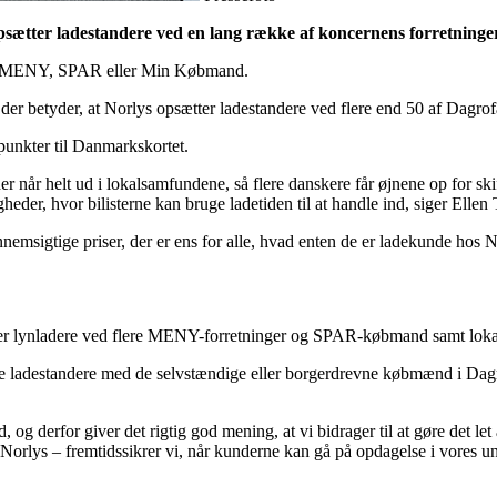
sætter ladestandere ved en lang række af koncernens forretninger; s
okale MENY, SPAR eller Min Købmand.
er betyder, at Norlys opsætter ladestandere ved flere end 50 af Dagrofa
punkter til Danmarkskortet.
er når helt ud i lokalsamfundene, så flere danskere får øjnene op for skif
der, hvor bilisterne kan bruge ladetiden til at handle ind, siger Ellen T
msigtige priser, der er ens for alle, hvad enten de er ladekunde hos No
ller lynladere ved flere MENY-forretninger og SPAR-købmand samt lokat
tte ladestandere med de selvstændige eller borgerdrevne købmænd i 
 og derfor giver det rigtig god mening, at vi bidrager til at gøre det let 
Norlys – fremtidssikrer vi, når kunderne kan gå på opdagelse i vores un