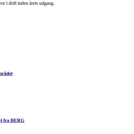
re i drift inden årets udgang.
mrådet
tøj fra BERG