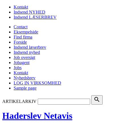
Kontakt
Indsend NYHED
Indsend LÆSERBREV
Contact
Eksempelside
Find firma
Forside
Indsend læserbrev
Indsend nyhed
Job oversigt
Jobagent
Jobs
Kontakt
Nyhedsbrev
LOG IN VIRKSOMHED
Sample page
search
ARTIKELARKIV
Haderslev Netavis