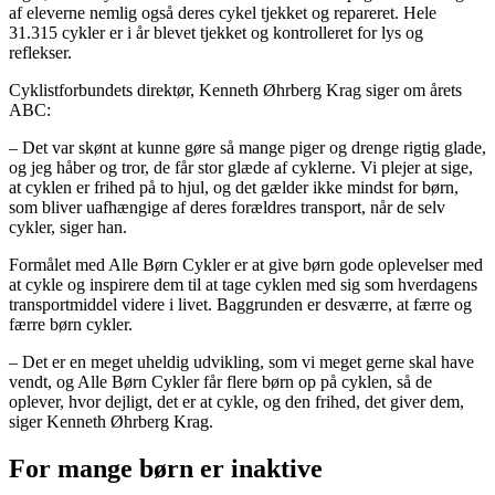
af eleverne nemlig også deres cykel tjekket og repareret. Hele
31.315 cykler er i år blevet tjekket og kontrolleret for lys og
reflekser.
Cyklistforbundets direktør, Kenneth Øhrberg Krag siger om årets
ABC:
– Det var skønt at kunne gøre så mange piger og drenge rigtig glade,
og jeg håber og tror, de får stor glæde af cyklerne. Vi plejer at sige,
at cyklen er frihed på to hjul, og det gælder ikke mindst for børn,
som bliver uafhængige af deres forældres transport, når de selv
cykler, siger han.
Formålet med Alle Børn Cykler er at give børn gode oplevelser med
at cykle og inspirere dem til at tage cyklen med sig som hverdagens
transportmiddel videre i livet. Baggrunden er desværre, at færre og
færre børn cykler.
– Det er en meget uheldig udvikling, som vi meget gerne skal have
vendt, og Alle Børn Cykler får flere børn op på cyklen, så de
oplever, hvor dejligt, det er at cykle, og den frihed, det giver dem,
siger Kenneth Øhrberg Krag.
For mange børn er inaktive