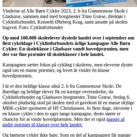
Vinderne af Alle Børn Cykler 2023, 2. b fra Grønnemose Skole i
Gladsaxe, sammen med med borgmester Trine Græse, direktør i
Cyklistforbundet, Kenneth Øhrberg Krag, samt ansatte på skolen
bagved. Foto: Cyklistforbundet
Op mod 100.000 skoleelever dystede landet over i september om
flest cykeldage i Cyklistforbundets årlige kampagne Alle Børn
Cykler. En skoleklasse i Gladsaxe vandt hovedpræmien, men
der var fine præmier til skoleklasser i hele landet.
Kampagnen sætter fokus på cykling i skolerne, men eleverne dyster
også om en masse præmier, og hvert år vinder én klasse
hovedpræmien.
I år er den heldige klasse altså 2. b fra Grønnemose Skole. De
ihærdige og heldige elever fik en kæmpe overraskelse, da
Cyklistforbundet og Gladsaxes borgmester, Trine Græse, fredag 6.
oktober pludselig stod på skolen med et gavekort til en masse dejlige
MBK-cykler sponseret af HF Christiansen. Jo flere dage, eleverne i
en klasse cykler i den to uger lange kampagne, desto større er
chancen for at vinde hovedpræmien. Men der er også
masser af
andre præmier til klasser over hele landet.
Og børnene cykler ikke bare. Som en del af kampagnen får mange