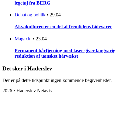
legetøj fra BERG
Debat og politik
•
29.04
Akvakulturen er en del af fremtidens fødevarer
Magaxin
•
23.04
Permanent hårfjerning med laser giver langvarig
reduktion af uønsket hårvækst
Det sker i Haderslev
Der er på dette tidspunkt ingen kommende begivenheder.
2026 • Haderslev Netavis