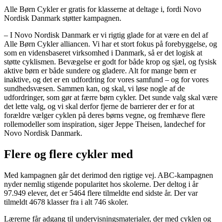
Alle Børn Cykler er gratis for klasserne at deltage i, fordi Novo
Nordisk Danmark støtter kampagnen.
– I Novo Nordisk Danmark er vi rigtig glade for at være en del af
Alle Børn Cykler alliancen. Vi har et stort fokus på forebyggelse, og
som en vidensbaseret virksomhed i Danmark, så er det logisk at
støtte cyklismen. Bevægelse er godt for både krop og sjæl, og fysisk
aktive børn er både sundere og gladere. Alt for mange børn er
inaktive, og det er en udfordring for vores samfund – og for vores
sundhedsvæsen. Sammen kan, og skal, vi løse nogle af de
udfordringer, som gør at færre børn cykler. Det sunde valg skal være
det lette valg, og vi skal derfor fjerne de barrierer der er for at
forældre vælger cyklen på deres børns vegne, og fremhæve flere
rollemodeller som inspiration, siger Jeppe Theisen, landechef for
Novo Nordisk Danmark.
Flere og flere cykler med
Med kampagnen går det derimod den rigtige vej. ABC-kampagnen
nyder nemlig stigende popularitet hos skolerne. Der deltog i år
97.949 elever, det er 5464 flere tilmeldte end sidste år. Der var
tilmeldt 4678 klasser fra i alt 746 skoler.
Lærerne får adgang til undervisningsmaterialer, der med cyklen og