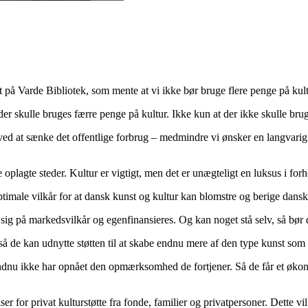
at på Varde Bibliotek, som mente at vi ikke bør bruge flere penge på kult
 der skulle bruges færre penge på kultur. Ikke kun at der ikke skulle brug
r ved at sænke det offentlige forbrug – medmindre vi ønsker en langvarig
de oplagte steder. Kultur er vigtigt, men det er unægteligt en luksus i for
ptimale vilkår for at dansk kunst og kultur kan blomstre og berige dansk
sig på markedsvilkår og egenfinansieres. Og kan noget stå selv, så bør de
 så de kan udnytte støtten til at skabe endnu mere af den type kunst som 
endnu ikke har opnået den opmærksomhed de fortjener. Så de får et øko
r for privat kulturstøtte fra fonde, familier og privatpersoner. Dette vi