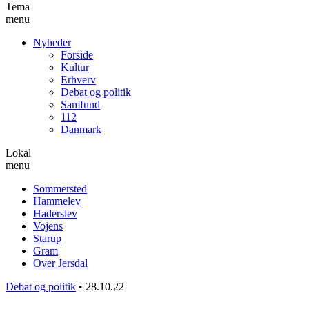
Tema
menu
Nyheder
Forside
Kultur
Erhverv
Debat og politik
Samfund
112
Danmark
Lokal
menu
Sommersted
Hammelev
Haderslev
Vojens
Starup
Gram
Over Jersdal
Debat og politik
•
28.10.22