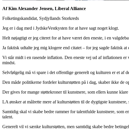
Af Kim Alexander Jensen, Liberal Alliance
Folketingskandidat, Sydjyllands Storkreds
Jeg er i dag med i JydskeVestkysten for at have sagt noget klogt.
Helt nøjagtigt er jeg citeret for at have været den eneste, i en valgdeb
Ja faktisk udtalte jeg mig klogere end citatet – for jeg sagde faktisk at
Vi står midt i en rasende inflation. Den eneste vej ud af inflationen e
mindst.
Selvfølgelig må vi spare i det offentlige generelt og kulturen er et af 
Den måde politikerne fordeler kulturstøtten på i dag, skaber ikke de o
Der gives for mange støttekroner til kunstnere, som ellers kunne klare 
LA ønsker at målrette mere af kulturstøtten til de dygtigste kunstnere,
Samtidig skal vi skabe bedre rammer for talentfulde kunstnere, som 
talent.
Generelt vil vi sænke kulturstøtten, men samtidig skabe bedre betingelse