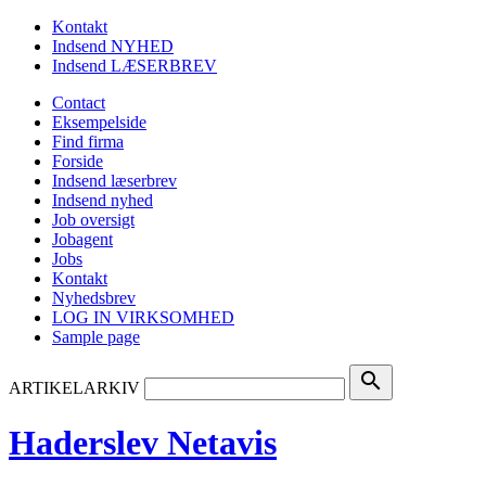
Kontakt
Indsend NYHED
Indsend LÆSERBREV
Contact
Eksempelside
Find firma
Forside
Indsend læserbrev
Indsend nyhed
Job oversigt
Jobagent
Jobs
Kontakt
Nyhedsbrev
LOG IN VIRKSOMHED
Sample page
search
ARTIKELARKIV
Haderslev Netavis