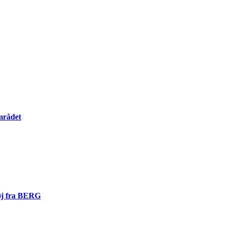
mrådet
tøj fra BERG