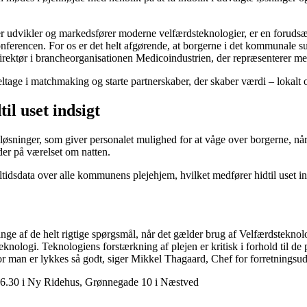
vikler og markedsfører moderne velfærdsteknologier, er en forudsætnin
erencen. For os er det helt afgørende, at borgerne i det kommunale sun
irektør i brancheorganisationen Medicoindustrien, der repræsenterer 
age i matchmaking og starte partnerskaber, der skaber værdi – lokalt o
il uset indsigt
øsninger, som giver personalet mulighed for at våge over borgerne, når 
der på værelset om natten.
sdata over alle kommunens plejehjem, hvilket medfører hidtil uset inds
ange af de helt rigtige spørgsmål, når det gælder brug af Velfærdstekn
ologi. Teknologiens forstærkning af plejen er kritisk i forhold til de 
vor man er lykkes så godt, siger Mikkel Thagaard, Chef for forretningsu
l 16.30 i Ny Ridehus, Grønnegade 10 i Næstved