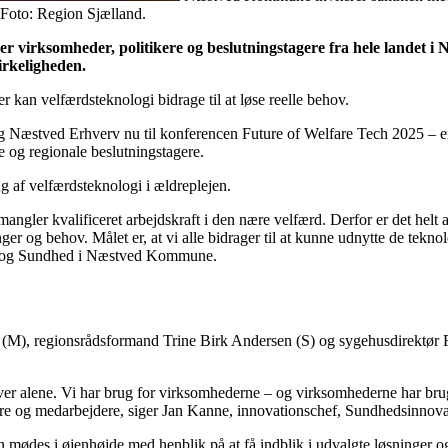
Foto: Region Sjælland.
 virksomheder, politikere og beslutningstagere fra hele landet i 
virkeligheden.
 kan velfærdsteknologi bidrage til at løse reelle behov.
stved Erhverv nu til konferencen Future of Welfare Tech 2025 – en 
 og regionale beslutningstagere.
 af velfærdsteknologi i ældreplejen.
ler kvalificeret arbejdskraft i den nære velfærd. Derfor er det helt afg
nger og behov. Målet er, at vi alle bidrager til at kunne udnytte de tek
dre og Sundhed i Næstved Kommune.
d (M), regionsrådsformand Trine Birk Andersen (S) og sygehusdirektø
pgaver alene. Vi har brug for virksomhederne – og virksomhederne har br
rgere og medarbejdere, siger Jan Kanne, innovationschef, Sundhedsinnov
mødes i øjenhøjde med henblik på at få indblik i udvalgte løsninger og