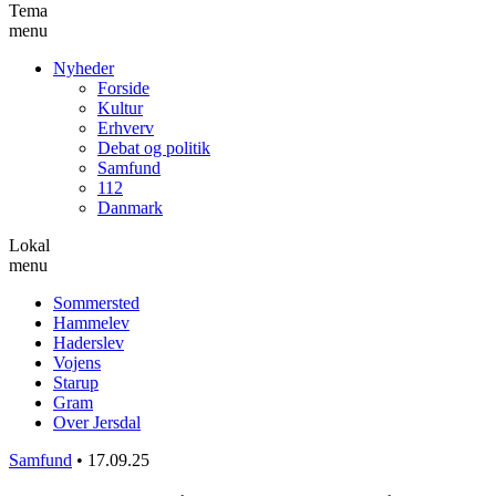
Tema
menu
Nyheder
Forside
Kultur
Erhverv
Debat og politik
Samfund
112
Danmark
Lokal
menu
Sommersted
Hammelev
Haderslev
Vojens
Starup
Gram
Over Jersdal
Samfund
•
17.09.25