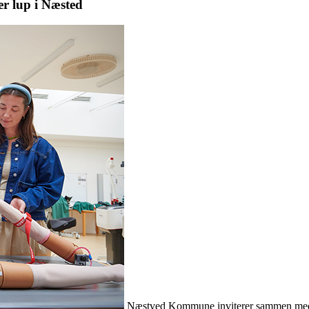
er lup i Næsted
Næstved Kommune inviterer sammen med 