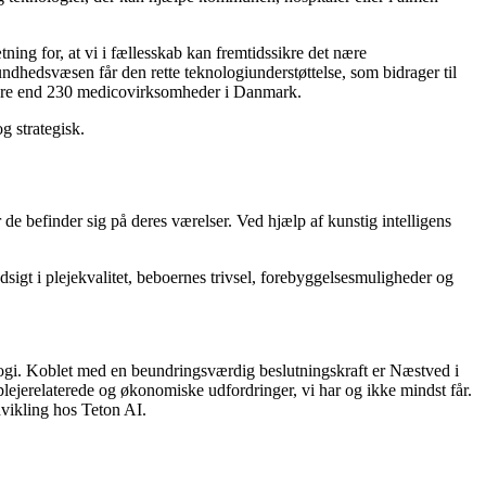
g for, at vi i fællesskab kan fremtidssikre det nære
dhedsvæsen får den rette teknologiunderstøttelse, som bidrager til
mere end 230 medicovirksomheder i Danmark.
g strategisk.
de befinder sig på deres værelser. Ved hjælp af kunstig intelligens
igt i plejekvalitet, beboernes trivsel, forebyggelsesmuligheder og
ologi. Koblet med en beundringsværdig beslutningskraft er Næstved i
plejerelaterede og økonomiske udfordringer, vi har og ikke mindst får.
dvikling hos Teton AI.