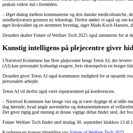
praksis videre ind i fremtiden.
– Øget dialog mellem kommunerne og den danske medicobranche, der ud
sundhedsvæsen gennem ny teknologi. Derfor støtter vi også op om konf
øget livskvalitet og en nemmere hverdag, siger Mads Koch Hansen, d
Desuden skaber Future of Welfare Tech 2025 også rammerne for at delt
Kunstig intelligens på plejecentre giver hidt
I Næstved Kommune har flere plejecentre brugt Teton AI, der leverer l
(AI) kan personalet lynhurtigt reagere, hvis eksempelvis en borger fal
Desuden giver Teton AI også kommunen mulighed for at opsamle realtid
personalets arbejde.
Teton AI vil derfor også være repræsenteret på konferencen.
– Næstved Kommune har længe vist sig at være dygtige til at stille m
dag førende, hvad angår anvendelse og dokumentationen af velfærdstekn
Det giver rigtig god mening at denne vigtige debat finder sted, der h
Future Welfare Tech finder sted tirsdag 30. september klokken 13 ti
Konferencen kræver tilmelding via:
Future of Welfare Tech 2025