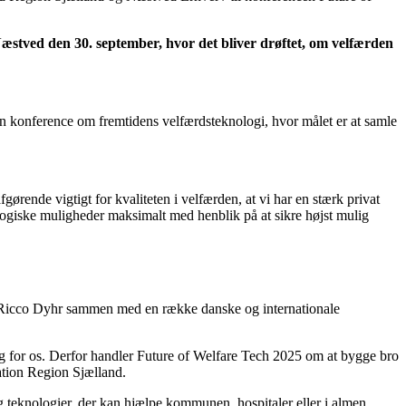
Næstved den 30. september, hvor det bliver drøftet, om velfærden
konference om fremtidens velfærdsteknologi, hvor målet er at samle
ørende vigtigt for kvaliteten i velfærden, at vi har en stærk privat
nologiske muligheder maksimalt med henblik på at sikre højst mulig
r Ricco Dyhr sammen med en række danske og internationale
ug for os. Derfor handler Future of Welfare Tech 2025 om at bygge bro
ation Region Sjælland.
 teknologier, der kan hjælpe kommunen, hospitaler eller i almen