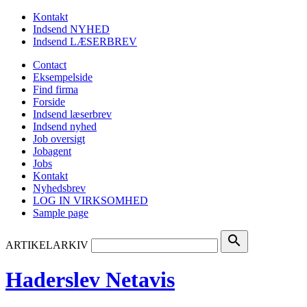
Kontakt
Indsend NYHED
Indsend LÆSERBREV
Contact
Eksempelside
Find firma
Forside
Indsend læserbrev
Indsend nyhed
Job oversigt
Jobagent
Jobs
Kontakt
Nyhedsbrev
LOG IN VIRKSOMHED
Sample page
search
ARTIKELARKIV
Haderslev Netavis