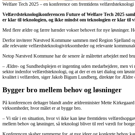
Welfare Tech 2025 – en konference om fremtidens velfærdsteknologi 
Velfærdsteknologikonferencen Future of Welfare Tech 2025 samler
er klar til teknologien, og ikke mindst om teknologien er klar til 
Med flere ældre og færre hænder vokser behovet for nye løsninger. Her
Derfor inviterer Næstved Kommune sammen med Region Sjælland og Næ
alle relevante velfærdsteknologivirksomheder og relevante kommunale
Netop Næstved Kommune har de senere år målrettet arbejdet med brug
– Ældre- og Sundhedsplejen er ingenting uden medarbejdere, men vi mang
sektor indenfor velfærdsteknologi, og at der er en tæt dialog om løsni
kvalitet i velfærden, siger Jakob Bigum Lundberg, direktør for Æl
Bygger bro mellem behov og løsninger
På konferencen deltager blandt andre ældreminister Mette Kirkegaar
virksomheder, hvor målet er at bygge bro.
– Vi står i en situation, hvor vi ikke kan løse fremtidens velfærdso
mellem behov og løsninger, så teknologi bliver til reel værdi for bo
Konferencen skaber rammerne for, at nye ideer og konkrete behov kan 