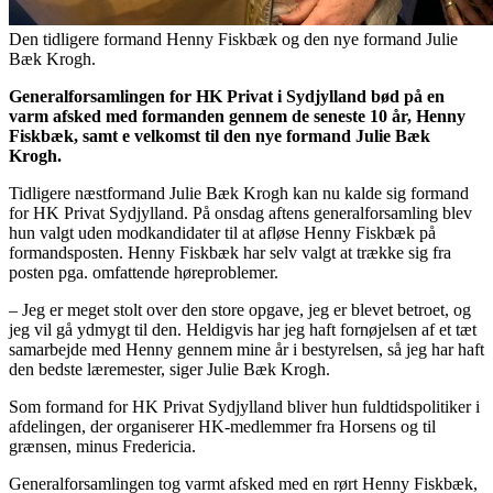
Den tidligere formand Henny Fiskbæk og den nye formand Julie
Bæk Krogh.
Generalforsamlingen for HK Privat i Sydjylland bød på en
varm afsked med formanden gennem de seneste 10 år, Henny
Fiskbæk, samt e velkomst til den nye formand Julie Bæk
Krogh.
Tidligere næstformand Julie Bæk Krogh kan nu kalde sig formand
for HK Privat Sydjylland. På onsdag aftens generalforsamling blev
hun valgt uden modkandidater til at afløse Henny Fiskbæk på
formandsposten. Henny Fiskbæk har selv valgt at trække sig fra
posten pga. omfattende høreproblemer.
– Jeg er meget stolt over den store opgave, jeg er blevet betroet, og
jeg vil gå ydmygt til den. Heldigvis har jeg haft fornøjelsen af et tæt
samarbejde med Henny gennem mine år i bestyrelsen, så jeg har haft
den bedste læremester, siger Julie Bæk Krogh.
Som formand for HK Privat Sydjylland bliver hun fuldtidspolitiker i
afdelingen, der organiserer HK-medlemmer fra Horsens og til
grænsen, minus Fredericia.
Generalforsamlingen tog varmt afsked med en rørt Henny Fiskbæk,