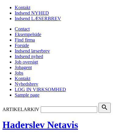
Kontakt
Indsend NYHED
Indsend LÆSERBREV
Contact
Eksempelside
Find firma
Forside
Indsend læserbrev
Indsend nyhed
Job oversigt
Jobagent
Jobs
Kontakt
Nyhedsbrev
LOG IN VIRKSOMHED
Sample page
search
ARTIKELARKIV
Haderslev Netavis