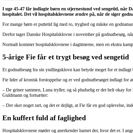
I uge 45-47 får indlagte børn en stjernestund ved sengetid, når 
hospitalet. Det vil hospitalsklovnene ændre på, når de siger godn
For mange børn er puttetid lig med ro, tryghed og måske en godnatsan
Derfor tager Danske Hospitalsklovne i november på godnatbesøg, når m
Normalt kommer hospitalsklovnene i dagtimerne, men en ekstra kampa
5-årige Fie får et trygt besøg ved sengetid
Et godnatbesøg fra sin yndlingsklovn kan betyde meget for et indlagt 
Fie lider af kronisk forstoppelse og er ved godnatbesøget indlagt fo
– De griner sammen, Luna tryller, og så pludselig er det helt okay for 
Guldmann og fortsætter:
– Der sker noget rart, og det er dejligt, at Fie får en god oplevelse, i
En kuffert fuld af faglighed
Hospitalsklovnene møder og anerkender barnet der, hvor det er. I angs