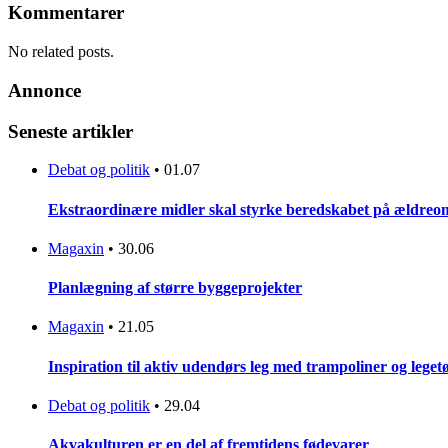
Kommentarer
No related posts.
Annonce
Seneste artikler
Debat og politik
•
01.07
Ekstraordinære midler skal styrke beredskabet på ældreo
Magaxin
•
30.06
Planlægning af større byggeprojekter
Magaxin
•
21.05
Inspiration til aktiv udendørs leg med trampoliner og lege
Debat og politik
•
29.04
Akvakulturen er en del af fremtidens fødevarer