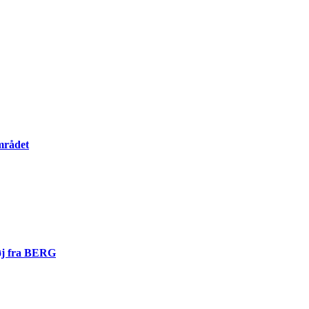
mrådet
tøj fra BERG