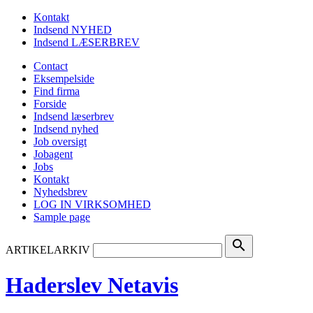
Kontakt
Indsend NYHED
Indsend LÆSERBREV
Contact
Eksempelside
Find firma
Forside
Indsend læserbrev
Indsend nyhed
Job oversigt
Jobagent
Jobs
Kontakt
Nyhedsbrev
LOG IN VIRKSOMHED
Sample page
search
ARTIKELARKIV
Haderslev Netavis