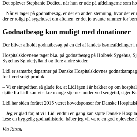
Det oplever Stephanie Dedieu, når hun er ude på afdelingerne som ho
– Når vi tager på godnatbesøg, er der en anden stemning, hvor det e
der er roligt på sygehuset om aftenen, er det jo uvante rammer for bør
Godnatbesøg kun muligt med donationer
Der bliver afholdt godnatbesøg på en del af landets børneafdelinger i
Hospitalsklovnene tager bl.a. på godnatbesøg på Holbæk Sygehus, Sjæ
Sygehus Sønderjylland og flere andre steder.
Lidl er samarbejdspartner på Danske Hospitalsklovnes godnatkampagne
for hvert solgt produkt.
– Vi er simpelthen så glade for, at Lidl igen i år bakker op om hosp
støtte fra Lidl kan vi sikre mange stjernestunder ved sengetid, siger
Lidl har siden foråret 2015 været hovedsponsor for Danske Hospitalsk
– Jeg er glad for, at vi i Lidl endnu en gang kan støtte Danske Hospi
læse en hyggelig godnathistorie, håber jeg vil være en god oplevelse
Via Ritzau