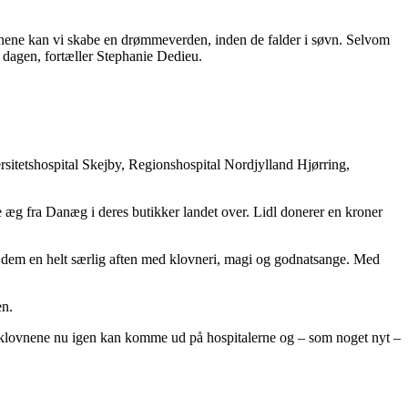
ørnene kan vi skabe en drømmeverden, inden de falder i søvn. Selvom
å dagen, fortæller Stephanie Dedieu.
sitetshospital Skejby, Regionshospital Nordjylland Hjørring,
æg fra Danæg i deres butikker landet over. Lidl donerer en kroner
er dem en helt særlig aften med klovneri, magi og godnatsange. Med
en.
talsklovnene nu igen kan komme ud på hospitalerne og – som noget nyt –