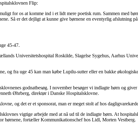
spitalsklovnen Flip:
r muligt for os at komme ind i et lidt mere poetisk rum. Sammen med b
nene. Så er det dejligt at kunne give børnene en eventyrlig afslutning p
 uge 45-47.
llands Universitetshospital Roskilde, Slagelse Sygehus, Aarhus Univer
, og fra uge 45 kan man købe Lupilu-sutter eller en bakke økologiske 
italsklovnenes godnatbesøg. I november besøger vi indlagte børn og giv
 Kenneth Øhrberg, direktør i Danske Hospitalsklovne.
lovne, og det er et sponsorat, man er meget stolt af hos dagligvarekæd
talsklovnes vigtige arbejde med at nå ud til de indlagte børn. At hospi
 for børnene, fortæller Kommunikationschef hos Lidl, Morten Vestberg.