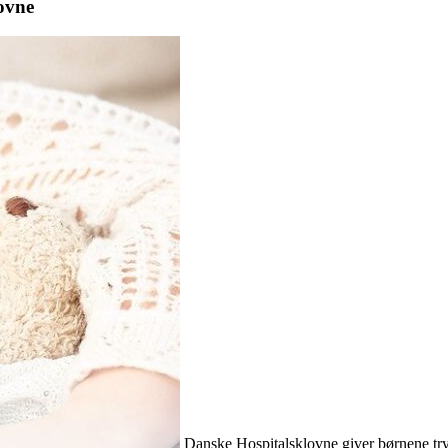
ovne
Danske Hospitalsklovne giver børnene try