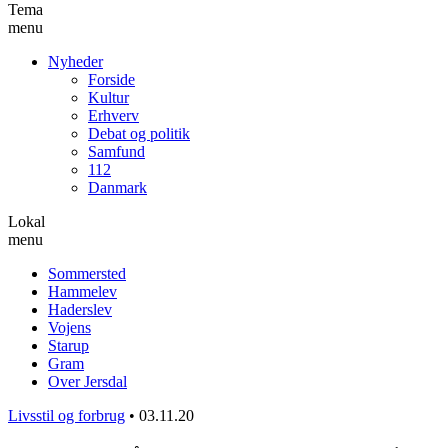
Tema
menu
Nyheder
Forside
Kultur
Erhverv
Debat og politik
Samfund
112
Danmark
Lokal
menu
Sommersted
Hammelev
Haderslev
Vojens
Starup
Gram
Over Jersdal
Livsstil og forbrug
•
03.11.20