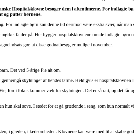
Danske Hospitalsklovne besøger dem i aftentimerne. For indlagte bø
at og putter børnene.
g. For indlagte børn kan denne tid derimod være ekstra svær, når man s
ørket falder på. Her hygger hospitalsklovnene om de indlagte børn og f
gneindsats gør, at disse godnatbesøg er mulige i november.
barn. Det ved 5-årige Fie alt om.
r at gennemgå skylninger af hendes tarme. Heldigvis er hospitalsklovne
Fie, fordi fokus kommer væk fra skylningen. Det er så rart, og det får og
nden hun skal sove. I stedet for at gå grædende i seng, som hun normalt v
ten, i glæden, i kedsomheden. Klovnene kan være med til at skabe gode 