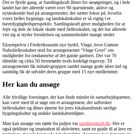
Det er fjerde gang, at Samlingskraft åbner for ansøgninger, og i hele
landet har der allerede været over 90 spændende, aktive og
nytænkende bud på arrangementer, der sætter fokus på, hvorfor
vores fælles bygnings- og landskabskultur er så vigtig i et
bæredygtighedsperspektiv. Samlingskraft giver muligheden for at
fejre og dele de lokale skatte med fællesskabet, og det har allerede
vist sig at styrke forståelsen og sammenholdet mange steder.
Eksempelvis i Frederikssunds nye bydel, Vinge, hvor Grønne
Nabofællesskaber stod for arrangementet ‘Vinge Gror!’ om
muligheder for omdannelse af det gamle gartneri. Der var 70
tilmelde og cirka 50 fremmødte trods kedeligt regnvejr. Til
arrangementet fik initiativgruppen samlet mange gode ideer ind og
samtidig fik de udvidet deres gruppe med 15 nye medlemmer.
Her kan du ansøge
Alle frivillige foreninger, der kan finde mindst én samarbejdspartner,
kan være med til at søge om et arrangement, der udforsker
fællesskaber og åbner øjnene for jeres lokalsamfunds særlige
bygningskultur og unikke landskabsmiljøer.
Man kan ansøge om støtte fra puljen via
samlingskraft.dk
. Her er
også tjeklister og inspiration til aktiviteter, samt en guide til at lave en