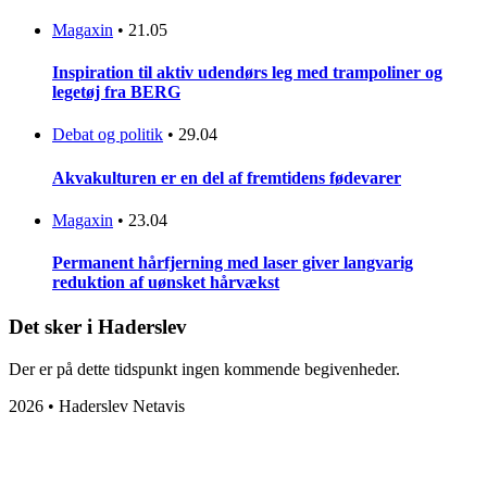
Magaxin
•
21.05
Inspiration til aktiv udendørs leg med trampoliner og
legetøj fra BERG
Debat og politik
•
29.04
Akvakulturen er en del af fremtidens fødevarer
Magaxin
•
23.04
Permanent hårfjerning med laser giver langvarig
reduktion af uønsket hårvækst
Det sker i Haderslev
Der er på dette tidspunkt ingen kommende begivenheder.
2026 • Haderslev Netavis