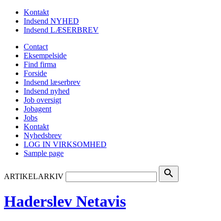
Kontakt
Indsend NYHED
Indsend LÆSERBREV
Contact
Eksempelside
Find firma
Forside
Indsend læserbrev
Indsend nyhed
Job oversigt
Jobagent
Jobs
Kontakt
Nyhedsbrev
LOG IN VIRKSOMHED
Sample page
search
ARTIKELARKIV
Haderslev Netavis