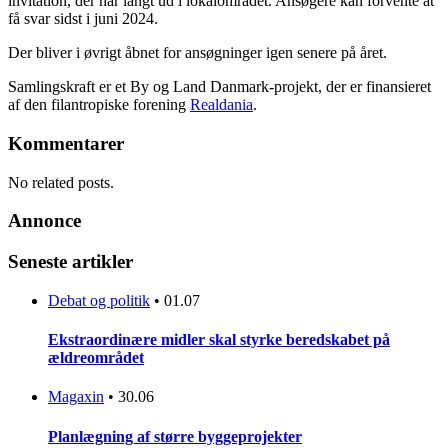
invitation, der når langt ud i lokalområdet. Ansøgere kan forvente at
få svar sidst i juni 2024.
Der bliver i øvrigt åbnet for ansøgninger igen senere på året.
Samlingskraft er et By og Land Danmark-projekt, der er finansieret
af den filantropiske forening
Realdania
.
Kommentarer
No related posts.
Annonce
Seneste artikler
Debat og politik
•
01.07
Ekstraordinære midler skal styrke beredskabet på
ældreområdet
Magaxin
•
30.06
Planlægning af større byggeprojekter