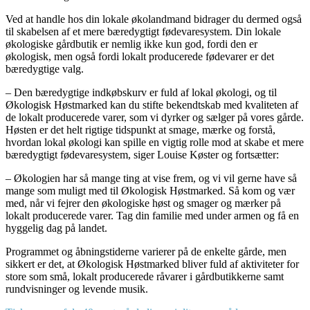
Ved at handle hos din lokale økolandmand bidrager du dermed også
til skabelsen af et mere bæredygtigt fødevaresystem. Din lokale
økologiske gårdbutik er nemlig ikke kun god, fordi den er
økologisk, men også fordi lokalt producerede fødevarer er det
bæredygtige valg.
– Den bæredygtige indkøbskurv er fuld af lokal økologi, og til
Økologisk Høstmarked kan du stifte bekendtskab med kvaliteten af
de lokalt producerede varer, som vi dyrker og sælger på vores gårde.
Høsten er det helt rigtige tidspunkt at smage, mærke og forstå,
hvordan lokal økologi kan spille en vigtig rolle mod at skabe et mere
bæredygtigt fødevaresystem, siger Louise Køster og fortsætter:
– Økologien har så mange ting at vise frem, og vi vil gerne have så
mange som muligt med til Økologisk Høstmarked. Så kom og vær
med, når vi fejrer den økologiske høst og smager og mærker på
lokalt producerede varer. Tag din familie med under armen og få en
hyggelig dag på landet.
Programmet og åbningstiderne varierer på de enkelte gårde, men
sikkert er det, at Økologisk Høstmarked bliver fuld af aktiviteter for
store som små, lokalt producerede råvarer i gårdbutikkerne samt
rundvisninger og levende musik.