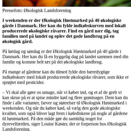
Pressefoto: Økologisk Landsforening
I weekenden er der Økologisk Høstmarked på 40 økologiske
gårde i Danmark. Her kan du fylde indkøbskurven med lokalt
producerede økologiske råvarer. Find en gård nær dig, tag
familien med på landet og oplev det gode landbrug på en
økologisk gård.
På lørdag og søndag er der Økologisk Høstmarked på 40 gårde i
Danmark. Her kan du få en hyggelig dag på landet sammen med din
familie og komme helt tæt på det økologiske landbrug.
På mange af gårdene kan du tilmed fylde den bæredygtige
indkøbskurv med lokalt producerede økologiske råvarer, som ikke er
sprøjtet med pesticider.
– Vi skal alle gøre os umage, når vi køber ind, og et af de greb vi
kan skrue på er at spise mindre kød og flere grøntsager. Dem kan du
finde i alle varianter, farver og størrelser til Økologisk Høstmarked i
weekenden. Og når du køber kød, så vælg den gode økologiske
kvalitet, som også bliver lagt frem i kølediskene på nogle af gårdene
til høstmarked. På den måde gør du samtidig noget for
dyrevelfærden, siger Louise Køster, der er forperson hos Økologisk
Landsforening.