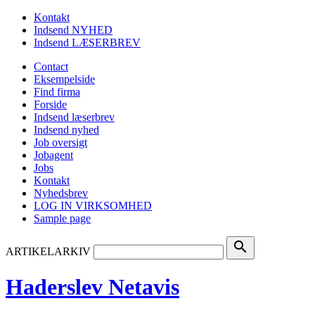
Kontakt
Indsend NYHED
Indsend LÆSERBREV
Contact
Eksempelside
Find firma
Forside
Indsend læserbrev
Indsend nyhed
Job oversigt
Jobagent
Jobs
Kontakt
Nyhedsbrev
LOG IN VIRKSOMHED
Sample page
search
ARTIKELARKIV
Haderslev Netavis