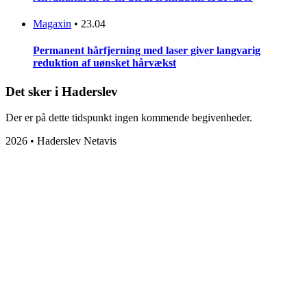
Magaxin
•
23.04
Permanent hårfjerning med laser giver langvarig
reduktion af uønsket hårvækst
Det sker i Haderslev
Der er på dette tidspunkt ingen kommende begivenheder.
2026 • Haderslev Netavis