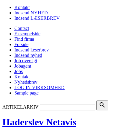
Kontakt
Indsend NYHED
Indsend LÆSERBREV
Contact
Eksempelside
Find firma
Forside
Indsend læserbrev
Indsend nyhed
Job oversigt
Jobagent
Jobs
Kontakt
Nyhedsbrev
LOG IN VIRKSOMHED
Sample page
search
ARTIKELARKIV
Haderslev Netavis