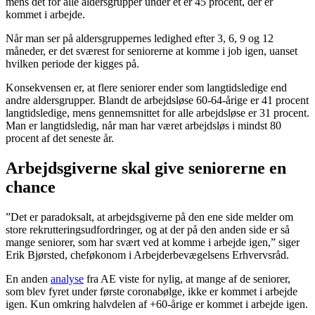
mens det for alle aldersgrupper under ét er 45 procent, der er
kommet i arbejde.
Når man ser på aldersgruppernes ledighed efter 3, 6, 9 og 12
måneder, er det sværest for seniorerne at komme i job igen, uanset
hvilken periode der kigges på.
Konsekvensen er, at flere seniorer ender som langtidsledige end
andre aldersgrupper. Blandt de arbejdsløse 60-64-årige er 41 procent
langtidsledige, mens gennemsnittet for alle arbejdsløse er 31 procent.
Man er langtidsledig, når man har været arbejdsløs i mindst 80
procent af det seneste år.
Arbejdsgiverne skal give seniorerne en
chance
”Det er paradoksalt, at arbejdsgiverne på den ene side melder om
store rekrutteringsudfordringer, og at der på den anden side er så
mange seniorer, som har svært ved at komme i arbejde igen,” siger
Erik Bjørsted, cheføkonom i Arbejderbevægelsens Erhvervsråd.
En anden
analyse
fra AE viste for nylig, at mange af de seniorer,
som blev fyret under første coronabølge, ikke er kommet i arbejde
igen. Kun omkring halvdelen af +60-årige er kommet i arbejde igen.