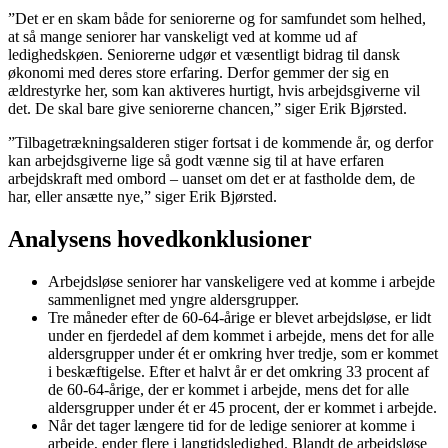
”Det er en skam både for seniorerne og for samfundet som helhed,
at så mange seniorer har vanskeligt ved at komme ud af
ledighedskøen. Seniorerne udgør et væsentligt bidrag til dansk
økonomi med deres store erfaring. Derfor gemmer der sig en
ældrestyrke her, som kan aktiveres hurtigt, hvis arbejdsgiverne vil
det. De skal bare give seniorerne chancen,” siger Erik Bjørsted.
”Tilbagetrækningsalderen stiger fortsat i de kommende år, og derfor
kan arbejdsgiverne lige så godt vænne sig til at have erfaren
arbejdskraft med ombord – uanset om det er at fastholde dem, de
har, eller ansætte nye,” siger Erik Bjørsted.
Analysens hovedkonklusioner
Arbejdsløse seniorer har vanskeligere ved at komme i arbejde
sammenlignet med yngre aldersgrupper.
Tre måneder efter de 60-64-årige er blevet arbejdsløse, er lidt
under en fjerdedel af dem kommet i arbejde, mens det for alle
aldersgrupper under ét er omkring hver tredje, som er kommet
i beskæftigelse. Efter et halvt år er det omkring 33 procent af
de 60-64-årige, der er kommet i arbejde, mens det for alle
aldersgrupper under ét er 45 procent, der er kommet i arbejde.
Når det tager længere tid for de ledige seniorer at komme i
arbejde, ender flere i langtidsledighed. Blandt de arbejdsløse