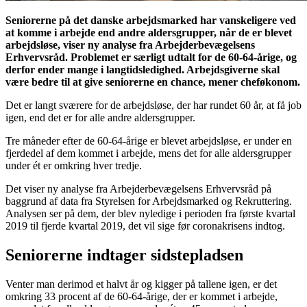
Seniorerne på det danske arbejdsmarked har vanskeligere ved
at komme i arbejde end andre aldersgrupper, når de er blevet
arbejdsløse, viser ny analyse fra Arbejderbevægelsens
Erhvervsråd. Problemet er særligt udtalt for de 60-64-årige, og
derfor ender mange i langtidsledighed. Arbejdsgiverne skal
være bedre til at give seniorerne en chance, mener cheføkonom.
Det er langt sværere for de arbejdsløse, der har rundet 60 år, at få job
igen, end det er for alle andre aldersgrupper.
Tre måneder efter de 60-64-årige er blevet arbejdsløse, er under en
fjerdedel af dem kommet i arbejde, mens det for alle aldersgrupper
under ét er omkring hver tredje.
Det viser ny analyse fra Arbejderbevægelsens Erhvervsråd på
baggrund af data fra Styrelsen for Arbejdsmarked og Rekruttering.
Analysen ser på dem, der blev nyledige i perioden fra første kvartal
2019 til fjerde kvartal 2019, det vil sige før coronakrisens indtog.
Seniorerne indtager sidstepladsen
Venter man derimod et halvt år og kigger på tallene igen, er det
omkring 33 procent af de 60-64-årige, der er kommet i arbejde,