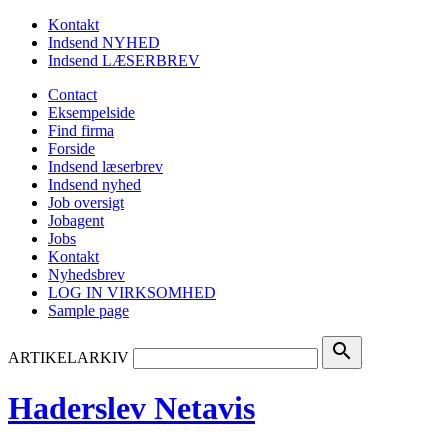
Kontakt
Indsend NYHED
Indsend LÆSERBREV
Contact
Eksempelside
Find firma
Forside
Indsend læserbrev
Indsend nyhed
Job oversigt
Jobagent
Jobs
Kontakt
Nyhedsbrev
LOG IN VIRKSOMHED
Sample page
search
ARTIKELARKIV
Haderslev Netavis