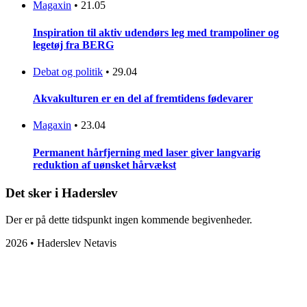
Magaxin
•
21.05
Inspiration til aktiv udendørs leg med trampoliner og
legetøj fra BERG
Debat og politik
•
29.04
Akvakulturen er en del af fremtidens fødevarer
Magaxin
•
23.04
Permanent hårfjerning med laser giver langvarig
reduktion af uønsket hårvækst
Det sker i Haderslev
Der er på dette tidspunkt ingen kommende begivenheder.
2026 • Haderslev Netavis