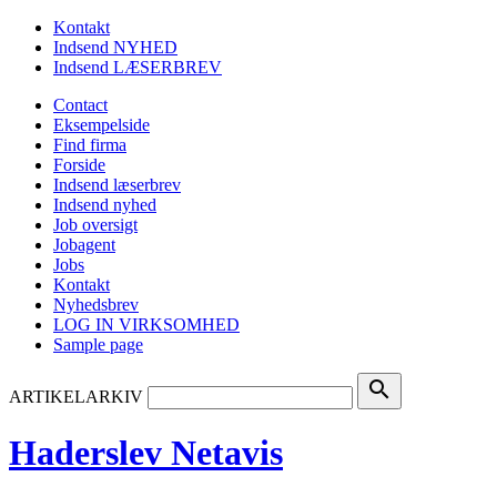
Kontakt
Indsend NYHED
Indsend LÆSERBREV
Contact
Eksempelside
Find firma
Forside
Indsend læserbrev
Indsend nyhed
Job oversigt
Jobagent
Jobs
Kontakt
Nyhedsbrev
LOG IN VIRKSOMHED
Sample page
search
ARTIKELARKIV
Haderslev Netavis