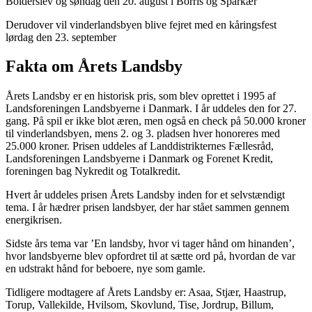
Bolderslev og søndag den 20. august i Borris og Sparkær
Derudover vil vinderlandsbyen blive fejret med en kåringsfest
lørdag den 23. september
Fakta om Årets Landsby
Årets Landsby er en historisk pris, som blev oprettet i 1995 af
Landsforeningen Landsbyerne i Danmark. I år uddeles den for 27.
gang. På spil er ikke blot æren, men også en check på 50.000 kroner
til vinderlandsbyen, mens 2. og 3. pladsen hver honoreres med
25.000 kroner. Prisen uddeles af Landdistrikternes Fællesråd,
Landsforeningen Landsbyerne i Danmark og Forenet Kredit,
foreningen bag Nykredit og Totalkredit.
Hvert år uddeles prisen Årets Landsby inden for et selvstændigt
tema. I år hædrer prisen landsbyer, der har stået sammen gennem
energikrisen.
Sidste års tema var ’En landsby, hvor vi tager hånd om hinanden’,
hvor landsbyerne blev opfordret til at sætte ord på, hvordan de var
en udstrakt hånd for beboere, nye som gamle.
Tidligere modtagere af Årets Landsby er: Asaa, Stjær, Haastrup,
Torup, Vallekilde, Hvilsom, Skovlund, Tise, Jordrup, Billum,