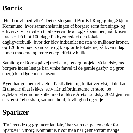
Borris
‘Her bor vi med vilje’. Det er sloganet i Borris i Ringkøbing-Skjern
Kommune, hvor sammenslutningen af borgere samt forenings- og
erhvervsliv har viljen til at overvinde alt og stå sammen, når krisen
kradser. På blot 100 dage fik byen reddet den lokale
dagligvarebutik, hvor der blev indsamlet næsten to millioner kroner,
og 120 frivillige istandsatte og klargjorde lokalerne, så byen i dag
har en moderne og mere energieffektiv butik.
Samtidig er Borris på vej med et nyt energiprojekt, så landsbyens
borgere inden længe kan vinke farvel til de gamle gasfyr, og grøn
energi kan flyde ind i husene.
Byen har gennem et væld af aktiviteter og initiativer vist, at de kan
få tingene til at lykkes, selv når udfordringerne er store, og
sigtekornet er nu indstillet mod at blive Årets Landsby 2023 gennem
et stærkt fællesskab, sammenhold, frivillighed og vilje.
Sparkær
‘En levende og grønnere landsby’ har været et pejlemærke for
Sparkær i Viborg Kommune, hvor man har gennemført mange