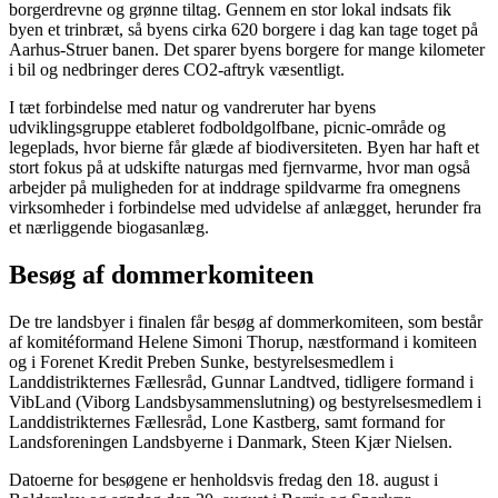
borgerdrevne og grønne tiltag. Gennem en stor lokal indsats fik
byen et trinbræt, så byens cirka 620 borgere i dag kan tage toget på
Aarhus-Struer banen. Det sparer byens borgere for mange kilometer
i bil og nedbringer deres CO2-aftryk væsentligt.
I tæt forbindelse med natur og vandreruter har byens
udviklingsgruppe etableret fodboldgolfbane, picnic-område og
legeplads, hvor bierne får glæde af biodiversiteten. Byen har haft et
stort fokus på at udskifte naturgas med fjernvarme, hvor man også
arbejder på muligheden for at inddrage spildvarme fra omegnens
virksomheder i forbindelse med udvidelse af anlægget, herunder fra
et nærliggende biogasanlæg.
Besøg af dommerkomiteen
De tre landsbyer i finalen får besøg af dommerkomiteen, som består
af komitéformand Helene Simoni Thorup, næstformand i komiteen
og i Forenet Kredit Preben Sunke, bestyrelsesmedlem i
Landdistrikternes Fællesråd, Gunnar Landtved, tidligere formand i
VibLand (Viborg Landsbysammenslutning) og bestyrelsesmedlem i
Landdistrikternes Fællesråd, Lone Kastberg, samt formand for
Landsforeningen Landsbyerne i Danmark, Steen Kjær Nielsen.
Datoerne for besøgene er henholdsvis fredag den 18. august i