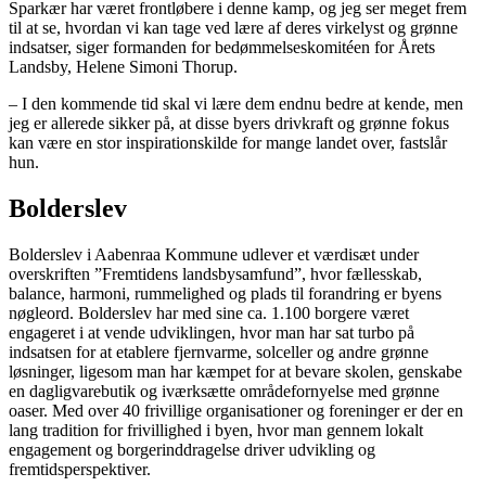
Sparkær har været frontløbere i denne kamp, og jeg ser meget frem
til at se, hvordan vi kan tage ved lære af deres virkelyst og grønne
indsatser, siger formanden for bedømmelseskomitéen for Årets
Landsby, Helene Simoni Thorup.
– I den kommende tid skal vi lære dem endnu bedre at kende, men
jeg er allerede sikker på, at disse byers drivkraft og grønne fokus
kan være en stor inspirationskilde for mange landet over, fastslår
hun.
Bolderslev
Bolderslev i Aabenraa Kommune udlever et værdisæt under
overskriften ”Fremtidens landsbysamfund”, hvor fællesskab,
balance, harmoni, rummelighed og plads til forandring er byens
nøgleord. Bolderslev har med sine ca. 1.100 borgere været
engageret i at vende udviklingen, hvor man har sat turbo på
indsatsen for at etablere fjernvarme, solceller og andre grønne
løsninger, ligesom man har kæmpet for at bevare skolen, genskabe
en dagligvarebutik og iværksætte områdefornyelse med grønne
oaser. Med over 40 frivillige organisationer og foreninger er der en
lang tradition for frivillighed i byen, hvor man gennem lokalt
engagement og borgerinddragelse driver udvikling og
fremtidsperspektiver.