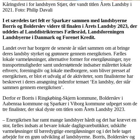
Kåringsfest i for landsbyen Stjær, der vandt titlen Årets Landsby i
2021. Foto: Philip Davali
I et særdeles tæt felt er Sparkær sammen med landsbyerne
Borris og Bolderslev videre til finalen i Årets Landsby 2023, der
uddeles af Landdistrikternes Fællesråd, Landsforeningen
Landsbyerne i Danmark og Forenet Kredit.
Landet over har borgere de seneste år stået sammen om at bringe
deres landsby styrket og grønnere gennem energikrisen. Fælles
lokale varmeløsninger, alternative former for energiløsninger, nye
transportmuligheder samt understøttende indsatser målrettet lokale
erhverv, foreningsliv og lokale medborgere, som bliver presset af
energikrisen, er blot et udvalg af de aktiviteter, som finalisterne har
beskrevet i deres ansøgning indenfor temaet ‘En landsby, der står
sammen gennem energikrisen’.
Derfor er Borris i Ringkøbing-Skjern kommune, Bolderslev i
Aabenraa kommune og Sparkær i Viborg kommune udpeget som de
tre finalister, der skal dyste om titlen som Årets Landsby 2023.
– Energikrisen har ramt mange landsbyer hårdt og det har krævet en
stor, fælles indsats at bevare lokale dagligvarebutikker, udskifte
varmeløsninger til bæredygtige energiløsninger og i det hele taget
arbejde for en grøn udvikling af landsbyerne. Borris, Bolderslev og