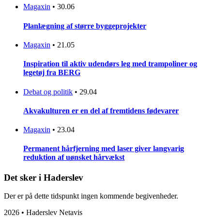
Magaxin
•
30.06
Planlægning af større byggeprojekter
Magaxin
•
21.05
Inspiration til aktiv udendørs leg med trampoliner og
legetøj fra BERG
Debat og politik
•
29.04
Akvakulturen er en del af fremtidens fødevarer
Magaxin
•
23.04
Permanent hårfjerning med laser giver langvarig
reduktion af uønsket hårvækst
Det sker i Haderslev
Der er på dette tidspunkt ingen kommende begivenheder.
2026 • Haderslev Netavis