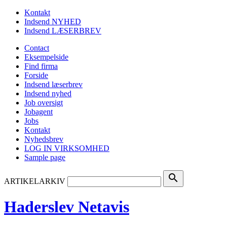
Kontakt
Indsend NYHED
Indsend LÆSERBREV
Contact
Eksempelside
Find firma
Forside
Indsend læserbrev
Indsend nyhed
Job oversigt
Jobagent
Jobs
Kontakt
Nyhedsbrev
LOG IN VIRKSOMHED
Sample page
search
ARTIKELARKIV
Haderslev Netavis