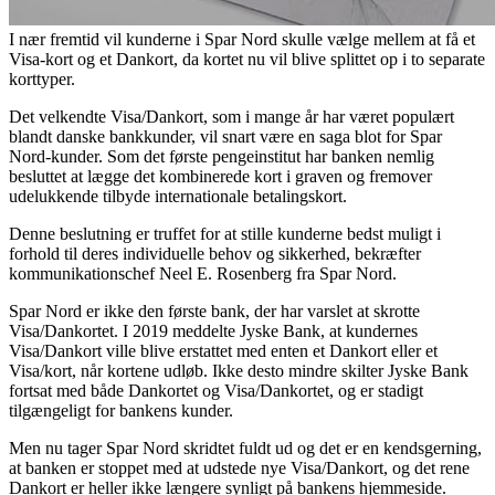
I nær fremtid vil kunderne i Spar Nord skulle vælge mellem at få et
Visa-kort og et Dankort, da kortet nu vil blive splittet op i to separate
korttyper.
Det velkendte Visa/Dankort, som i mange år har været populært
blandt danske bankkunder, vil snart være en saga blot for Spar
Nord-kunder. Som det første pengeinstitut har banken nemlig
besluttet at lægge det kombinerede kort i graven og fremover
udelukkende tilbyde internationale betalingskort.
Denne beslutning er truffet for at stille kunderne bedst muligt i
forhold til deres individuelle behov og sikkerhed, bekræfter
kommunikationschef Neel E. Rosenberg fra Spar Nord.
Spar Nord er ikke den første bank, der har varslet at skrotte
Visa/Dankortet. I 2019 meddelte Jyske Bank, at kundernes
Visa/Dankort ville blive erstattet med enten et Dankort eller et
Visa/kort, når kortene udløb. Ikke desto mindre skilter Jyske Bank
fortsat med både Dankortet og Visa/Dankortet, og er stadigt
tilgængeligt for bankens kunder.
Men nu tager Spar Nord skridtet fuldt ud og det er en kendsgerning,
at banken er stoppet med at udstede nye Visa/Dankort, og det rene
Dankort er heller ikke længere synligt på bankens hjemmeside.